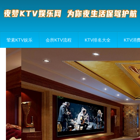
荤素KTV娱乐
会所KTV流程
KTV排名大全
KTV消