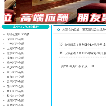
真空KTV夜总会排行
您现在的位置：
荤素陪唱公主娱乐
陪唱公主KTV消费
深圳KTV会所
广州KTV会所
红情绿意！常州哪个ktv玩得开-
上海KTV会所
北京KTV会所
玩家必看！常州ktv哪家好-常州
成都KTV会所
杭州KTV会所
共2条 每页20条 页次：1/1
武汉KTV会所
重庆KTV会所
南京KTV会所
天津KTV会所
苏州KTV会所
西安KTV会所
长沙KTV会所
沈阳KTV会所
青岛KTV会所