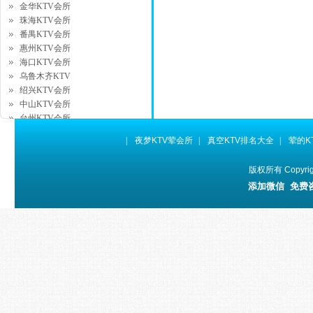
金华KTV会所
珠海KTV会所
番禺KTV会所
惠州KTV会所
海口KTV会所
乌鲁木齐KTV
绍兴KTV会所
中山KTV会所
台州KTV会所
湖州KTV会所
|
夜梦KTV荤会所
|
真空KTV排名大全
|
荤的K
昆山KTV会所
徐州KTV会所
版权所有 Copyr
桂林KTV会所
添加微信 免费
拉萨KTV会所
银川KTV会所
西宁KTV会所
威海KTV会所
宜昌KTV会所
太仓KTV会所