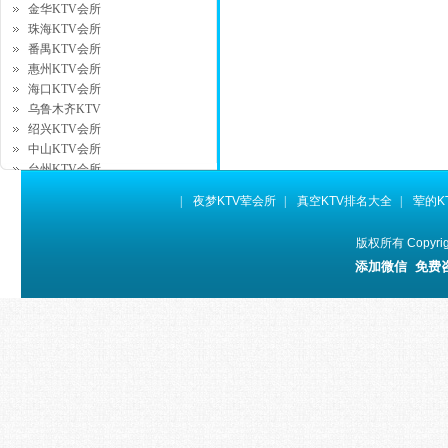
金华KTV会所
珠海KTV会所
番禺KTV会所
惠州KTV会所
海口KTV会所
乌鲁木齐KTV
绍兴KTV会所
中山KTV会所
台州KTV会所
湖州KTV会所
|
夜梦KTV荤会所
|
真空KTV排名大全
|
荤的K
昆山KTV会所
徐州KTV会所
版权所有 Copyr
桂林KTV会所
添加微信 免费
拉萨KTV会所
银川KTV会所
西宁KTV会所
威海KTV会所
宜昌KTV会所
太仓KTV会所