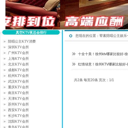
真空KTV夜总会排行
您现在的位置：
荤素陪唱公主娱乐
陪唱公主KTV消费
深圳KTV会所
广州KTV会所
十全十美！徐州ktv哪家比较好-
上海KTV会所
北京KTV会所
红情绿意！徐州KTV哪家比较好-
成都KTV会所
杭州KTV会所
共2条 每页20条 页次：1/1
武汉KTV会所
重庆KTV会所
南京KTV会所
天津KTV会所
苏州KTV会所
西安KTV会所
长沙KTV会所
沈阳KTV会所
青岛KTV会所