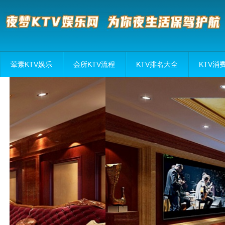
荤素KTV娱乐
会所KTV流程
KTV排名大全
KTV消