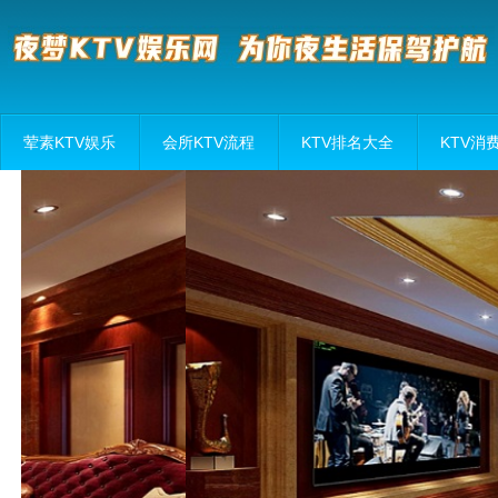
荤素KTV娱乐
会所KTV流程
KTV排名大全
KTV消