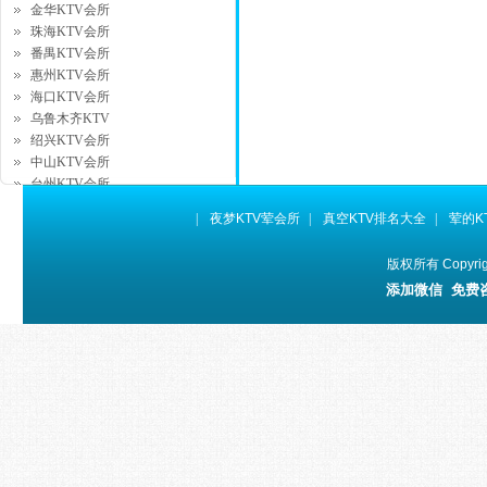
金华KTV会所
珠海KTV会所
番禺KTV会所
惠州KTV会所
海口KTV会所
乌鲁木齐KTV
绍兴KTV会所
中山KTV会所
台州KTV会所
湖州KTV会所
|
夜梦KTV荤会所
|
真空KTV排名大全
|
荤的K
昆山KTV会所
徐州KTV会所
版权所有 Copyr
桂林KTV会所
添加微信 免费
拉萨KTV会所
银川KTV会所
西宁KTV会所
威海KTV会所
宜昌KTV会所
太仓KTV会所