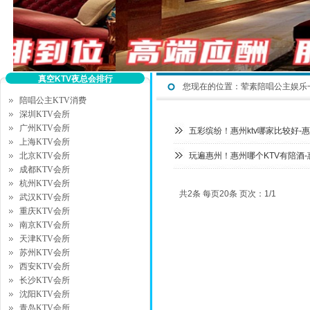
真空KTV夜总会排行
您现在的位置：
荤素陪唱公主娱乐
陪唱公主KTV消费
深圳KTV会所
广州KTV会所
五彩缤纷！惠州ktv哪家比较好-
上海KTV会所
北京KTV会所
玩遍惠州！惠州哪个KTV有陪酒-
成都KTV会所
杭州KTV会所
共2条 每页20条 页次：1/1
武汉KTV会所
重庆KTV会所
南京KTV会所
天津KTV会所
苏州KTV会所
西安KTV会所
长沙KTV会所
沈阳KTV会所
青岛KTV会所